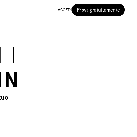
Prova gratuitamente
ACCEDI
 I
IN
tuo