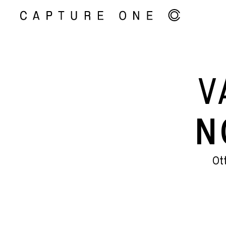
V
N
Ot