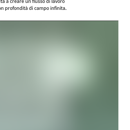
a a creare un flusso di lavoro
n profondità di campo infinita.