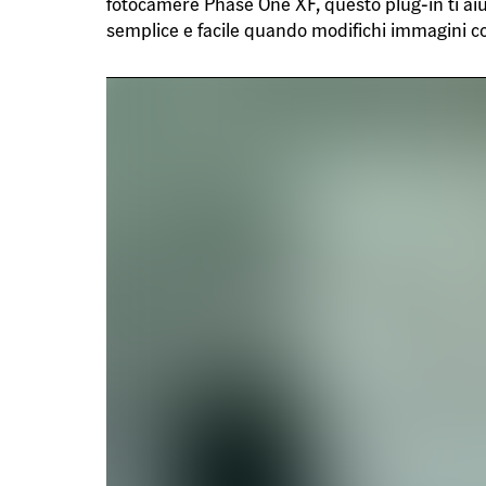
fotocamere Phase One XF, questo plug-in ti aiut
semplice e facile quando modifichi immagini co