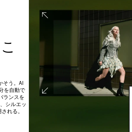
にこ
かそう。AI
部分を自動で
のバランスを
して、シルエッ
用される。