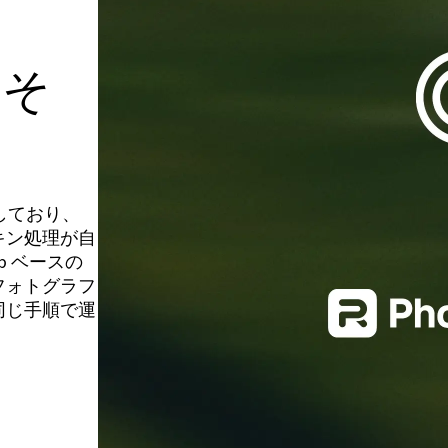
、そ
 と連携しており、
キン処理が自
b ベースの
フォトグラフ
同じ手順で運