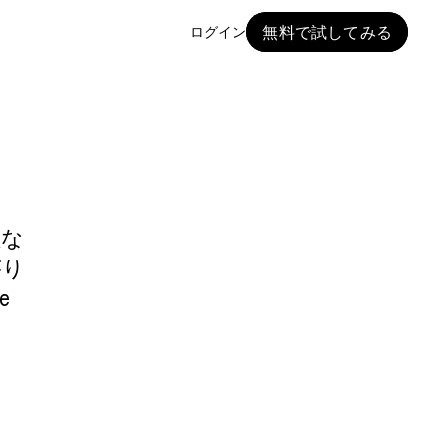
無料で試してみる
ログイン
M
理な
がり
e
。